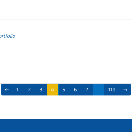
rtfolio
1
2
3
4
5
6
7
...
119
(aktu
ell)