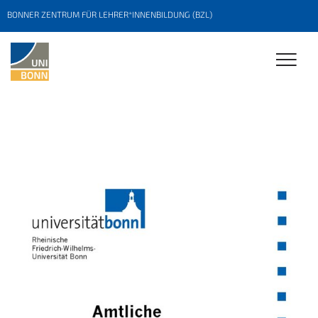
BONNER ZENTRUM FÜR LEHRER*INNENBILDUNG (BZL)