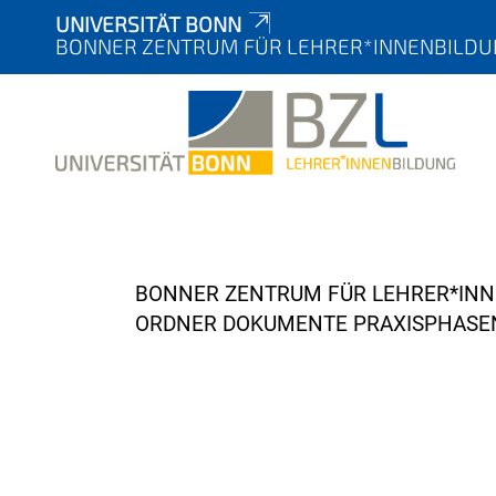
UNIVERSITÄT BONN
BONNER ZENTRUM FÜR LEHRER*INNENBILDUN
Y
BONNER ZENTRUM FÜR LEHRER*IN
o
ORDNER DOKUMENTE PRAXISPHASE
u
a
r
e
h