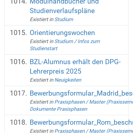
Modulhandbücher und
Studienverlaufspläne
Existiert in
Studium
Orientierungswochen
Existiert in
Studium
/
Infos zum
Studienstart
BZL-Alumnus erhält den DPG-
Lehrerpreis 2025
Existiert in
Neuigkeiten
Bewerbungsformular_Madrid_besc
Existiert in
Praxisphasen
/
Master (Praxisseme
Dokumente Praxisphasen
Bewerbungsformular_Rom_beschr
Existiert in
Praxisphasen
/
Master (Praxisseme