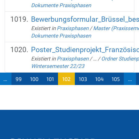
Dokumente Praxisphasen
Bewerbungsformular_Brüssel_bes
Existiert in
Praxisphasen
/
Master (Praxisseme
Dokumente Praxisphasen
Poster_Studienprojekt_Französis
Existiert in
Praxisphasen
/
…
/
Ordner Studienp
Wintersemester 22/23
...
99
100
101
102
103
104
105
...
(aktu
ell)