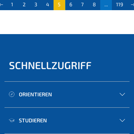
1
2
3
4
5
6
7
8
...
119
(aktu
ell)
SCHNELLZUGRIFF
ORIENTIEREN
STUDIEREN