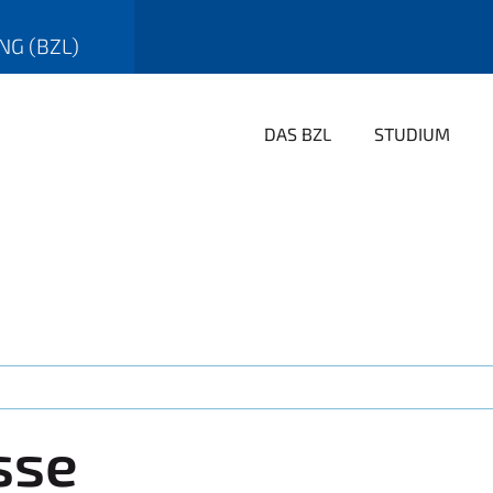
G (BZL)
DAS BZL
STUDIUM
sse