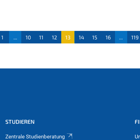
1
...
10
11
12
13
14
15
16
...
119
(aktu
ell)
STUDIEREN
F
Zentrale Studienberatung
Un