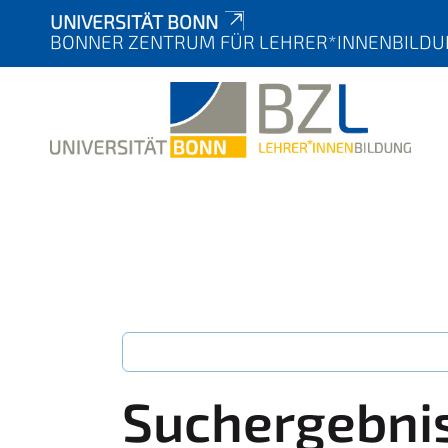
UNIVERSITÄT BONN
BONNER ZENTRUM FÜR LEHRER*INNENBILDUN
Suchergebni